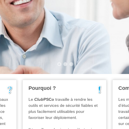
Pourquoi ?
Com
ipaux
Le
Club
PSCo
travaille à rendre les
Les m
 les
outils et services de sécurité fiables et
d’étu
nce
plus facilement utilisables pour
travai
s,
favoriser leur déploiement.
certa
ment
sur ce