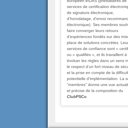
européen eIDAS (prestataires de
services de certification électroni
de signature électronique,
d’horodatage, d’envoi recomman
électronique). Ses membres souh
faire converger leurs retours
d’expériences fondés sur des mis
place de solutions concrètes. Leu
services de confiance sont « certi
ou « qualifiés », et ils travaillent à
évoluer les règles dans un sens 
le respect d’un fort niveau de sécu
et la prise en compte de la difficul
potentielle d’implémentation. La s
"membres" donne une vue actual
et précise de la composition du
Club
PSCo
.