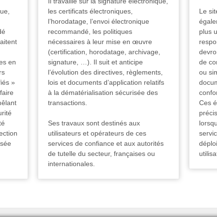
Il travaille sur la signature électronique,
que,
les certificats électroniques,
Le si
l’horodatage, l’envoi électronique
égalem
dé
recommandé, les politiques
plus u
aitent
nécessaires à leur mise en œuvre
respo
(certification, horodatage, archivage,
devro
es en
signature, …). Il suit et anticipe
de co
rs
l’évolution des directives, règlements,
ou si
fiés »
lois et documents d’application relatifs
docum
 faire
à la dématérialisation sécurisée des
confo
mêlant
transactions.
Ces é
rité
précis
té
Ses travaux sont destinés aux
lorsqu
ection
utilisateurs et opérateurs de ces
servic
isée
services de confiance et aux autorités
déplo
de tutelle du secteur, françaises ou
utilis
internationales.