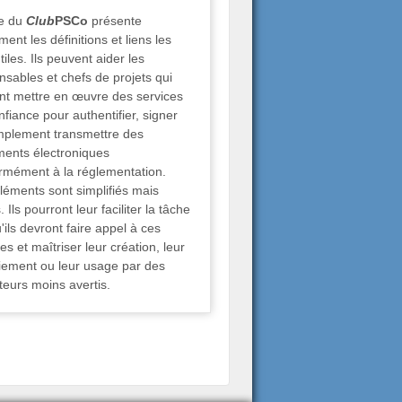
te du
Club
PSCo
présente
ent les définitions et liens les
tiles. Ils peuvent aider les
nsables et chefs de projets qui
nt mettre en œuvre des services
nfiance pour authentifier, signer
mplement transmettre des
ents électroniques
rmément à la réglementation.
léments sont simplifiés mais
. Ils pourront leur faciliter la tâche
'ils devront faire appel à ces
es et maîtriser leur création, leur
iement ou leur usage par des
ateurs moins avertis.